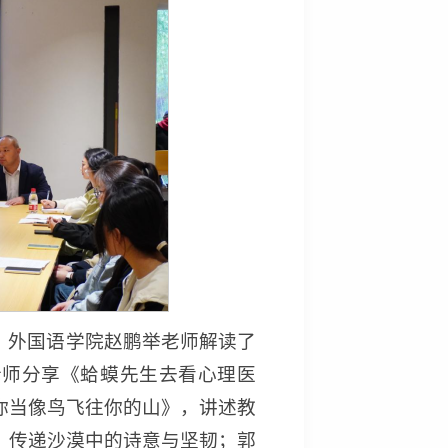
。外国语学院赵鹏举老师解读了
老师分享《蛤蟆先生去看心理医
你当像鸟飞往你的山》，讲述教
，传递沙漠中的诗意与坚韧；郭