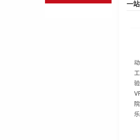
一站
动
工
V