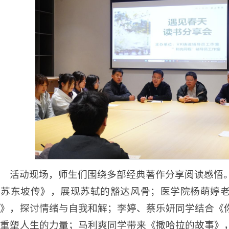
活动现场，师生们围绕多部经典著作分享阅读感悟
《苏东坡传》，展现苏轼的豁达风骨；医学院杨萌婷
生》，探讨情绪与自我和解；李婷、蔡乐妍同学结合《
育重塑人生的力量；马利爽同学带来《撒哈拉的故事》