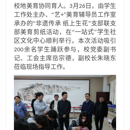
校地美育协同育人
。
月
日，由学生
3
26
工作处主办、
“
艺
”
美育辅导员工作室
+
承办
的
“
非遗传承 纸上生花
”
支部联支
部美育剪纸活动，在“
一站式
”
学生社
区文化中心
顺利举行。本次活动吸引
余名学生踊跃参与，校党委副书
200
记、工会主席岳宗德，副校长朱晓东
莅临现场指导工作。